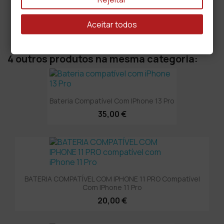
Aceitar todos
4 outros produtos na mesma categoria:
Bateria Compatível Com IPhone 13 Pro
35,00 €
BATERIA COMPATÍVEL COM IPHONE 11 PRO Compatível
Com IPhone 11 Pro
20,00 €